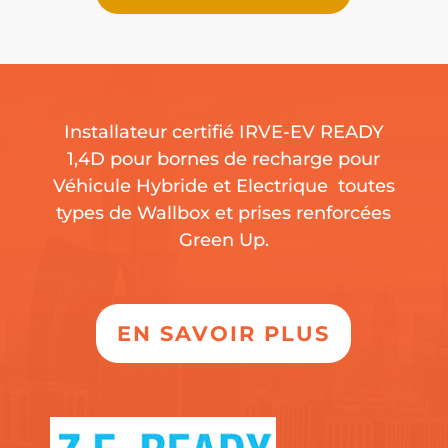
Installateur certifié IRVE-EV READY
1,4D pour bornes de recharge pour
Véhicule Hybride et Electrique toutes
types de Wallbox et prises renforcées
Green Up.
EN SAVOIR PLUS